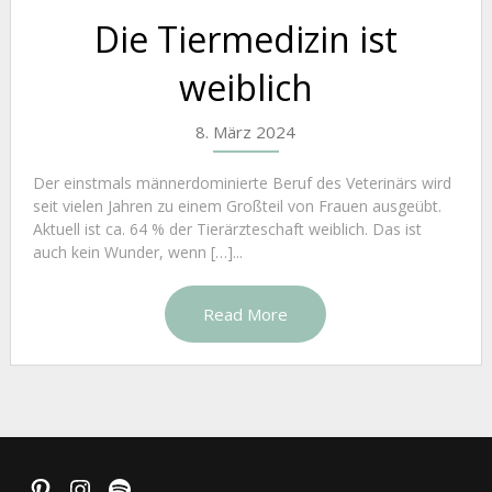
Die Tiermedizin ist
weiblich
8. März 2024
Der einstmals männerdominierte Beruf des Veterinärs wird
seit vielen Jahren zu einem Großteil von Frauen ausgeübt.
Aktuell ist ca. 64 % der Tierärzteschaft weiblich. Das ist
auch kein Wunder, wenn […]...
Read More
Pinterest
Instagram
Spotify