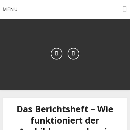
Skip
MENU
to
content
Wissen für Tiermedizinische Fachangestellte
TFA für TFAs
Das Berichtsheft – Wie
funktioniert der